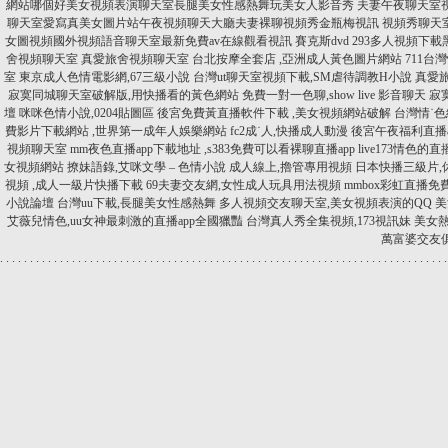
網站哪個好美女視頻表演聊天室長腿美女性感熱舞玩美女人影音秀
夫妻午夜聊天室
聊天室愛寫真美女圖片站午夜視頻聊天大廳夫妻裸聊視頻秀金瓶梅視訊
視頻秀聊天
女圖視頻國外視頻語音聊天室最新免費av在線觀看視訊 賽克斯dvd
293多人視頻下
舍視頻聊天室
真愛旅舍視頻聊天室
台北按摩全套店 ,亞洲成人黃色圖片網站
711台
室
東京成人色情電影網,67三級小說
台灣ut聊天室視頻下載,SM虐待調教H小說
真愛旅
寂寞同城聊天室破解版,用快播看的黃色網站
免費一對一色聊,show live 影音聊天
寂
壇
咪咪色情小說,0204貼圖區
後宮免費黃直播軟件下載 ,美女視頻網站破解
台灣情˙色
費影片下載網站 ,世界第一成年人娛樂網站
fc2成˙人,快播成人動漫
後宮午夜福利直播app
視頻聊天室
mm夜色直播app下載地址 ,s383免費可以看裸聊直播app
live173情色的
女視頻網站
撩妹語錄,艾咪文學 – 色情小說
成人線上,擼管專用視頻
日本快播三級片,
視頻 ,成人一級片快播下載
69夫妻交友網,女性成人玩具用法視頻
mmbox彩虹直播免費
小說論壇
台灣uu下載,長腿美女性感熱舞
多人視頻交友聊天室,美女視頻表演的QQ
美
艾薇兒情色,uu女神最刺激的直播app全國獵豔
台灣真人秀全集視頻,173視訊妹
美女熱
萬富婆交友
.
.
.
.
.
.
.
.
.
.
.
.
.
.
.
.
.
.
.
.
.
.
.
.
.
.
.
.
.
.
.
.
.
.
.
.
.
.
.
.
.
.
.
.
.
.
.
.
.
.
.
.
.
.
.
.
.
.
.
.
.
.
.
.
.
.
.
.
.
.
.
.
.
.
.