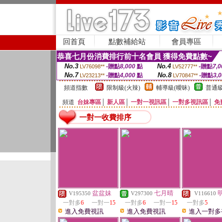
回首頁
點數補給站
會員專區
恭喜七月份消費排行前十名會員 獲得免費點數~
No.3
No.4
-贈點
8,000
點
-贈點
7,0
LV76098**
LV52777**
No.7
No.8
-贈點
4,000
點
-贈點
3,
LV23213**
LV70847**
頻道指數
限制級(火辣)
輔導級(曖昧)
普通級
頻道
台妹專區
│
新人區
│
一對一視訊區
│
一對多視訊區
│
免
一對一收費排序
盆盆妹
七月晴
V195350
V297300
V116610
一對多
6
一對一
15
一對多
6
一對一
15
一對多
5
進入免費視訊
進入免費視訊
進入一對多