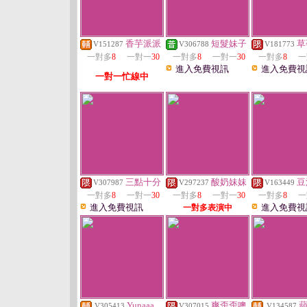
香芋派派
短髮妹子
草
V151287
V306788
V181773
一對多
8
一對一
30
一對多
8
一對一
30
一對多
8
一
進入免費視訊
進入免費視
一對一忙線中
三點十分
酸奶妹妹
豆
V307987
V297237
V163449
一對多
8
一對一
30
一對多
8
一對一
30
一對多
8
一
進入免費視訊
進入免費視
一對多表演中
Yunaaa
爽歪歪噢
V305413
V307015
V134587