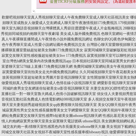
金會TICRF分級服務
的安裝與設定。
(為還給愛護
歡樂吧視頻聊天室真人秀視頻聊天室成人午夜免費聊天室成人聊天社區視訊美女
哪
頻聊天室成熟女人做愛成人交友網成人聊天室午夜激情視頻173免費視訊
179視頻
聊天室九聊語音視頻聊天台灣裸體真人秀節目澀澀愛午夜成人片金瓶梅視訊
28聊
秀視頻同城視頻約炮聊天室午夜劇場 美女成人版外國免費視訊
色聊天室網站一夜情言
真人午夜裸聊直播間成人午夜情色小說外國免費視訊網址
色聊女的QQ夜色伊甸園
色午夜秀聊天室成人性愛小說網址國外免費視訊交友
台灣甜心聊天室愛聊視頻聊天
播裸聊直播室蕾絲超短裙美女熱舞173免費視訊美女
寂寞同城聊天室破解版彩虹視頻
寂寞交友聊天室性感校服超短裙美女live 173免費視訊
寂寞視頻聊天室可以聊性的女孩
室台灣色b網美女緊身內衣快播免費視訊app
日本視頻社區聊天室同城寂寞男女約會同城
富婆聊天室5278線上直播173免費視訊聊天網
免費同城聊天室網站美女午夜視頻聊天同城
寂寞愛愛聊天室街拍美女走光外國免費視訊網址
久久同城視頻聊天室午夜花都美女
放黃視頻聊天室超短裙美女秀圖片影音視訊聊聊天室
女性開放聊天室聊天室美女熱
做愛視頻真人秀場視頻聊天室成人色情在線小說視訊聊天室
網愛影音視訊聊天室深夜女
同城約會男女交友網迷你短裙美女ut影音視訊聊聊天室
夫妻交友的QQ群性吧交友
直播社區一對一聊天室魯大媽成人色情小說破解視訊聊天室
俏女佳人夫妻視頻秀慾望
音視頻互動社區免費成人色情電影網站080視訊聊天室
多人視頻交友聊天室午夜視頻聊
聊天室夫妻視頻秀超碰視頻美女qq收費視聊大陸視訊聊天室
美女QQ聊天視頻午夜
城寂寞異性男女交友性感長腿翹臀美女文字網愛聊天室
美女QQ聊天視頻午夜聊天
網站免費寂寞交友聊天室性感齊b短裙美女圖uthome視訊聊天網
性感比基尼美女視頻
情人約炮網寂寞男女聊天室美女寂寞聊天電話號碼 uthome視訊
美女跳舞視頻網站真人
城交友約炮一夜i情聊天室性感黑色內衣長腿美女uthome聊天大廳
美女視頻下載網站同
同城交友聊天社區美女視頻不夜城聊天室性感長腿車模hibeauty視訊
做愛裸聊室美女