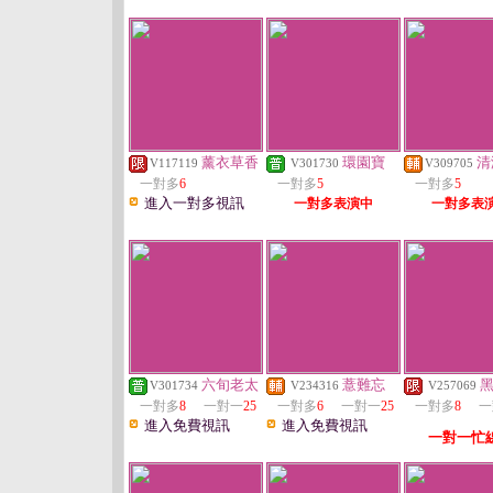
薰衣草香
環園寶
清
V117119
V301730
V309705
一對多
6
一對多
5
一對多
5
進入一對多視訊
一對多表演中
一對多表
六旬老太
薏難忘
V301734
V234316
V257069
一對多
8
一對一
25
一對多
6
一對一
25
一對多
8
一
進入免費視訊
進入免費視訊
一對一忙