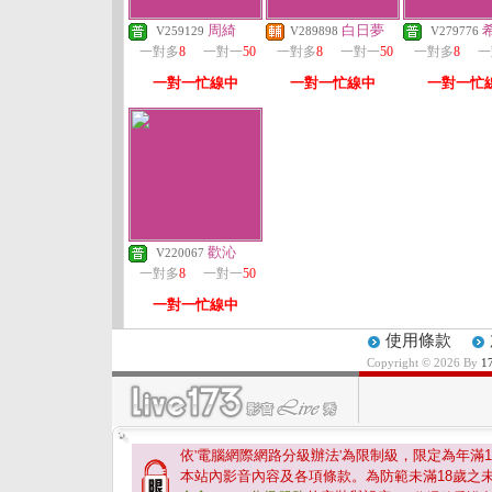
周綺
白日夢
V259129
V289898
V279776
一對多
8
一對一
50
一對多
8
一對一
50
一對多
8
一
一對一忙線中
一對一忙線中
一對一忙
歡沁
V220067
一對多
8
一對一
50
一對一忙線中
使用條款
Copyright © 2026 By
1
依'電腦網際網路分級辦法'為限制級，限定為年滿
1
本站內影音內容及各項條款。為防範未滿
18
歲之